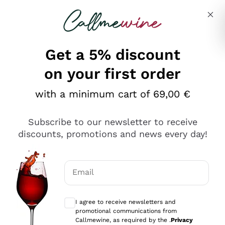
Skip to content
Describe what you are looking for
Get a 5% discount
on your first order
Ottimo
with a minimum cart of 69,00 €
4,5
/5
2.566
Subscribe to our newsletter to receive
recensioni
discounts, promotions and news every day!
Le nostre recensioni a 4 e 5 stelle.
Clicca qui per leggerle tutte >
Email
Precedente
Successivo
Optional consents to receive communicat
I agree to receive newsletters and
Ieri
promotional communications from
Ordine tutto ok, niente da dire a riguardo. Il sito in se
Callmewine, as required by the .
Privacy