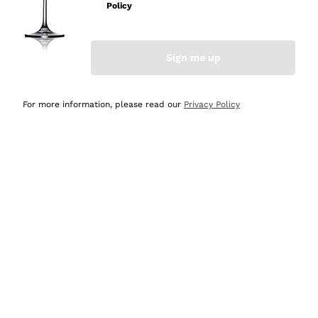
velocissima
Policy
Acquirente verificato
Sign me up
Ieri
Perfetti e attenti al cliente
For more information, please read our
Privacy Policy
Acquirente verificato
Ieri
Semplice nell'uso, puntuali e veloci.
Acquirente verificato
Ieri
Ottima come sempre!