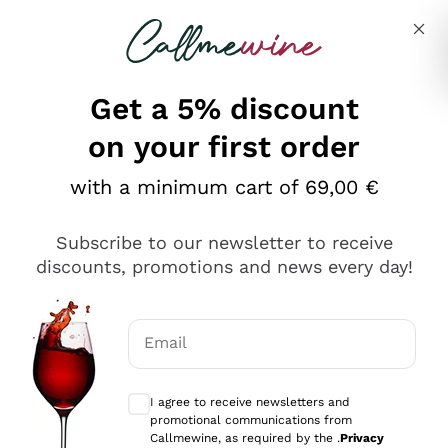
Skip to content
Describe what you are looking for
Get a 5% discount
on your first order
Ottimo
with a minimum cart of 69,00 €
4,5
/5
2.552
Subscribe to our newsletter to receive
recensioni
discounts, promotions and news every day!
Le nostre recensioni a 4 e 5 stelle.
Clicca qui per leggerle tutte >
Email
Precedente
Successivo
Optional consents to receive communicat
I agree to receive newsletters and
Oggi
promotional communications from
Ottima facilità di acquisto sul sito e consegna
Callmewine, as required by the .
Privacy