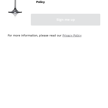
velocissima
Policy
Acquirente verificato
Sign me up
Ieri
Perfetti e attenti al cliente
For more information, please read our
Privacy Policy
Acquirente verificato
Ieri
Semplice nell'uso, puntuali e veloci.
Acquirente verificato
Ieri
Ottima come sempre!