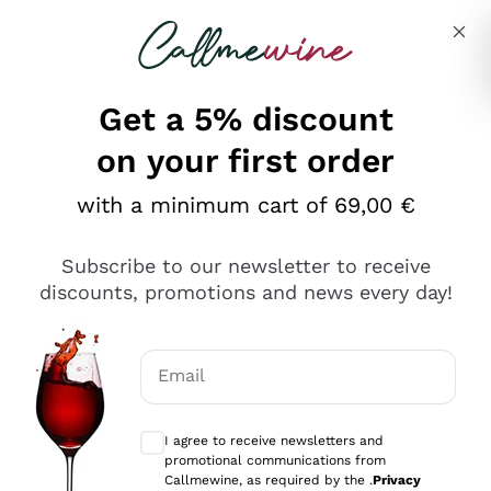
Skip to content
Describe what you are looking for
Get a 5% discount
on your first order
Ottimo
with a minimum cart of 69,00 €
4,5
/5
2.552
Subscribe to our newsletter to receive
recensioni
discounts, promotions and news every day!
Le nostre recensioni a 4 e 5 stelle.
Clicca qui per leggerle tutte >
Email
Precedente
Successivo
Optional consents to receive communicat
I agree to receive newsletters and
Oggi
promotional communications from
Ottima facilità di acquisto sul sito e consegna
Callmewine, as required by the .
Privacy