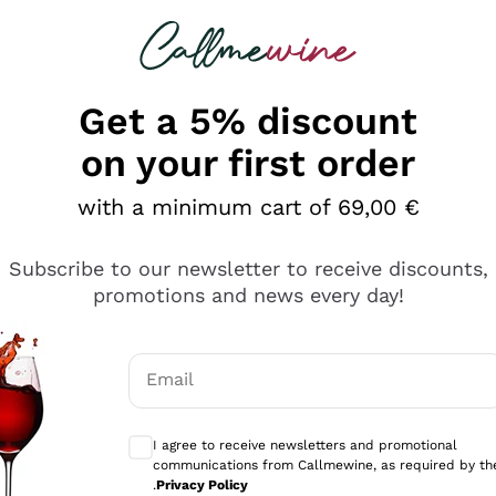
 looking for
Champagne
Sparkling Wines
Al
Get a 5% discount
on your first order
with a minimum cart of 69,00 €
Subscribe to our newsletter to receive discounts,
promotions and news every day!
Email
Optional consents to receive communicati
I agree to receive newsletters and promotional
communications from Callmewine, as required by th
e professionalità
.
Privacy Policy