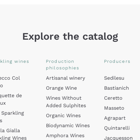
Explore the catalog
kling wines
Production
Producers
philosophies
ecco Col
Artisanal winery
Sedilesu
do
Orange Wine
Bastianich
quette de
Wines Without
Ceretto
oux
Added Sulphites
Masseto
 Sparkling
Organic Wines
Agrapart
s
Biodynamic Wines
Quintarelli
la Gialla
Amphora Wines
kling Wines
Jacquesson