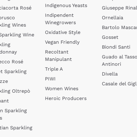
Indigenous Yeasts
ciacorta Rosé
Giuseppe Rinal
Indipendent
brusco
Ornellaia
Winegrowers
kling Wines
Bartolo Mascar
Oxidative Style
 Sparkling Wine
Gosset
Vegan Friendly
kling
Biondi Santi
donnay
Recoltant
Guado al Tass
Manipulant
ecco Rosé
Antinori
Triple A
t Sparkling
Divella
PIWI
izze
Casale del Gigl
Women Wines
kling Oltrepò
Heroic Producers
mant
an Sparkling
s
tian Sparkling