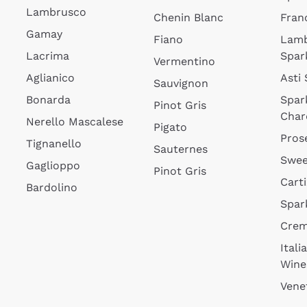
Lambrusco
Chenin Blanc
Fran
Gamay
Fiano
Lam
Lacrima
Spar
Vermentino
Aglianico
Asti
Sauvignon
Bonarda
Spar
Pinot Gris
Char
Nerello Mascalese
Pigato
Pros
Tignanello
Sauternes
Swee
Gaglioppo
Pinot Gris
Cart
Bardolino
Spar
Cre
Itali
Wine
Vene