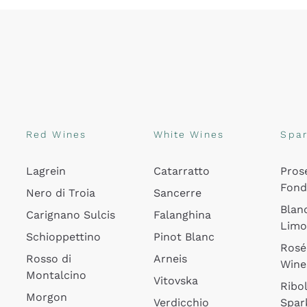
Red Wines
White Wines
Spar
Lagrein
Catarratto
Pros
Fon
Nero di Troia
Sancerre
Blan
Carignano Sulcis
Falanghina
Lim
Schioppettino
Pinot Blanc
Rosé
Rosso di
Arneis
Wine
Montalcino
Vitovska
Ribol
Morgon
Verdicchio
Spar