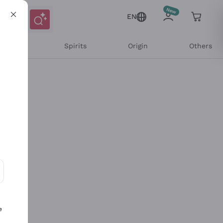
EN
l Wines
Spirits
Origin
Others
ons and personalized offers
e