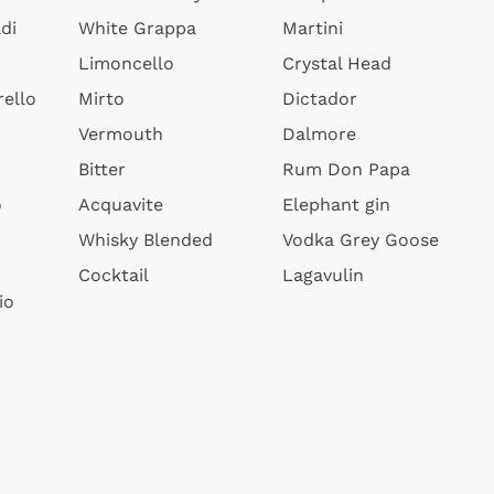
di
White Grappa
Martini
Limoncello
Crystal Head
ello
Mirto
Dictador
Vermouth
Dalmore
Bitter
Rum Don Papa
o
Acquavite
Elephant gin
Whisky Blended
Vodka Grey Goose
Cocktail
Lagavulin
io