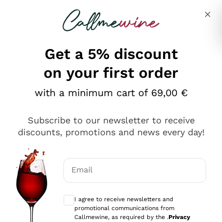
Skip to content
Describe what you are looking for
Get a 5% discount
on your first order
Ottimo
with a minimum cart of 69,00 €
4,5
/5
2.566
Subscribe to our newsletter to receive
recensioni
discounts, promotions and news every day!
Le nostre recensioni a 4 e 5 stelle.
Clicca qui per leggerle tutte >
Email
Precedente
Successivo
Optional consents to receive communicat
I agree to receive newsletters and
Oggi
promotional communications from
Ordine tutto ok, niente da dire a riguardo. Il sito in se
Callmewine, as required by the .
Privacy