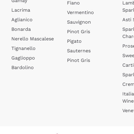
Gamay
Fiano
Lam
Lacrima
Spar
Vermentino
Aglianico
Asti
Sauvignon
Bonarda
Spar
Pinot Gris
Char
Nerello Mascalese
Pigato
Pros
Tignanello
Sauternes
Swee
Gaglioppo
Pinot Gris
Cart
Bardolino
Spar
Cre
Itali
Wine
Vene