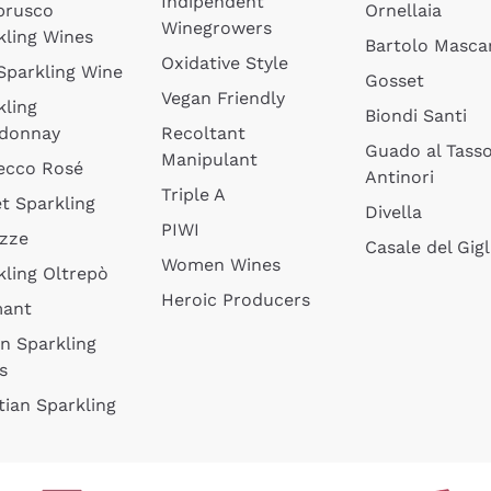
Indipendent
brusco
Ornellaia
Winegrowers
kling Wines
Bartolo Mascar
Oxidative Style
 Sparkling Wine
Gosset
Vegan Friendly
kling
Biondi Santi
donnay
Recoltant
Guado al Tass
Manipulant
ecco Rosé
Antinori
Triple A
t Sparkling
Divella
PIWI
izze
Casale del Gigl
Women Wines
kling Oltrepò
Heroic Producers
mant
an Sparkling
s
tian Sparkling