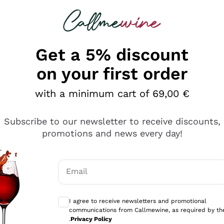
 looking for
Champagne
Sparkling Wines
Al
Get a 5% discount
on your first order
with a minimum cart of 69,00 €
Subscribe to our newsletter to receive discounts,
promotions and news every day!
Email
Optional consents to receive communicati
I agree to receive newsletters and promotional
communications from Callmewine, as required by th
sima
.
Privacy Policy