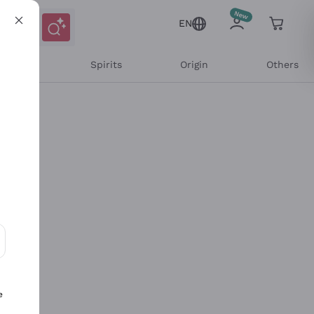
EN
l Wines
Spirits
Origin
Others
ons and personalized offers
e