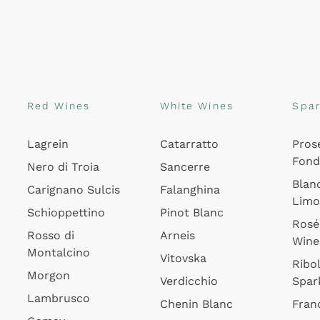
Red Wines
White Wines
Spar
Lagrein
Catarratto
Pros
Fon
Nero di Troia
Sancerre
Blan
Carignano Sulcis
Falanghina
Lim
Schioppettino
Pinot Blanc
Rosé
Rosso di
Arneis
Wine
Montalcino
Vitovska
Ribol
Morgon
Verdicchio
Spar
Lambrusco
Chenin Blanc
Fran