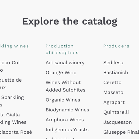
Explore the catalog
kling wines
Production
Producers
philosophies
ecco Col
Artisanal winery
Sedilesu
do
Orange Wine
Bastianich
quette de
Wines Without
Ceretto
oux
Added Sulphites
Masseto
 Sparkling
Organic Wines
Agrapart
s
Biodynamic Wines
Quintarelli
la Gialla
Amphora Wines
kling Wines
Jacquesson
Indigenous Yeasts
ciacorta Rosé
Giuseppe Rinal