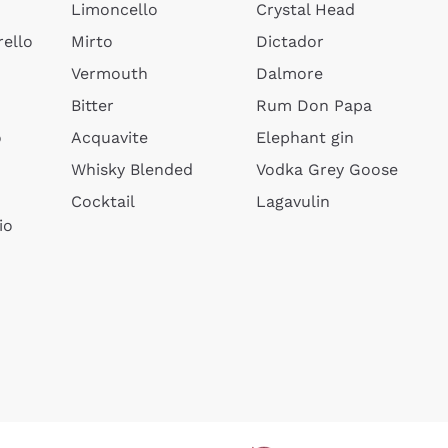
Limoncello
Crystal Head
ello
Mirto
Dictador
Vermouth
Dalmore
Bitter
Rum Don Papa
o
Acquavite
Elephant gin
Whisky Blended
Vodka Grey Goose
Cocktail
Lagavulin
io