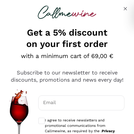
Skip to content
Describe what you are looking for
Get a 5% discount
on your first order
Ottimo
with a minimum cart of 69,00 €
4,5
/5
2.566
Subscribe to our newsletter to receive
recensioni
discounts, promotions and news every day!
Le nostre recensioni a 4 e 5 stelle.
Clicca qui per leggerle tutte >
Email
Precedente
Successivo
Optional consents to receive communicat
I agree to receive newsletters and
Oggi
promotional communications from
Ordine tutto ok, niente da dire a riguardo. Il sito in se
Callmewine, as required by the .
Privacy