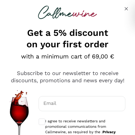
Skip to content
Describe what you are looking for
Get a 5% discount
on your first order
Ottimo
with a minimum cart of 69,00 €
4,5
/5
2.567
Subscribe to our newsletter to receive
recensioni
discounts, promotions and news every day!
Le nostre recensioni a 4 e 5 stelle.
Clicca qui per leggerle tutte >
Email
Precedente
Successivo
Optional consents to receive communicat
I agree to receive newsletters and
Oggi
promotional communications from
Ottimo servizio!
Callmewine, as required by the .
Privacy