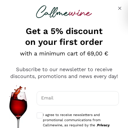
Skip to content
Describe what you are looking for
Get a 5% discount
on your first order
Ottimo
with a minimum cart of 69,00 €
4,5
/5
2.566
Subscribe to our newsletter to receive
recensioni
discounts, promotions and news every day!
Le nostre recensioni a 4 e 5 stelle.
Clicca qui per leggerle tutte >
Email
Precedente
Successivo
Optional consents to receive communicat
I agree to receive newsletters and
Oggi
promotional communications from
Ordine tutto ok, niente da dire a riguardo. Il sito in se
Callmewine, as required by the .
Privacy