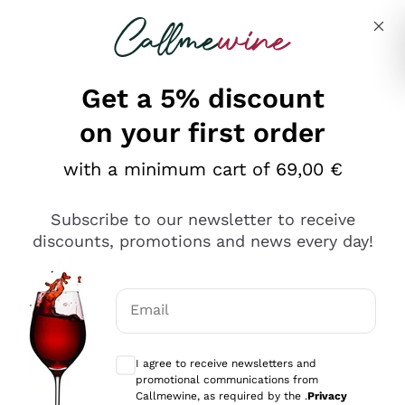
Skip to content
Describe what you are looking for
Get a 5% discount
on your first order
Ottimo
with a minimum cart of 69,00 €
4,5
/5
2.566
Subscribe to our newsletter to receive
recensioni
discounts, promotions and news every day!
Le nostre recensioni a 4 e 5 stelle.
Clicca qui per leggerle tutte >
Email
Precedente
Successivo
Optional consents to receive communicat
I agree to receive newsletters and
Oggi
promotional communications from
Ordine tutto ok, niente da dire a riguardo. Il sito in se
Callmewine, as required by the .
Privacy