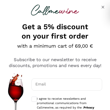
Skip to content
Describe what you are looking for
Get a 5% discount
on your first order
Ottimo
with a minimum cart of 69,00 €
4,5
/5
2.566
Subscribe to our newsletter to receive
recensioni
discounts, promotions and news every day!
Le nostre recensioni a 4 e 5 stelle.
Clicca qui per leggerle tutte >
Email
Precedente
Successivo
Optional consents to receive communicat
I agree to receive newsletters and
Oggi
promotional communications from
Ordine tutto ok, niente da dire a riguardo. Il sito in se
Callmewine, as required by the .
Privacy