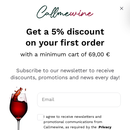
Skip to content
Describe what you are looking for
Get a 5% discount
on your first order
Ottimo
with a minimum cart of 69,00 €
4,5
/5
2.559
Subscribe to our newsletter to receive
recensioni
discounts, promotions and news every day!
Le nostre recensioni a 4 e 5 stelle.
Clicca qui per leggerle tutte >
Email
Precedente
Successivo
Optional consents to receive communicat
I agree to receive newsletters and
Oggi
promotional communications from
Il catalogo offre moltissime possibilità di scelta tra tanti
Callmewine, as required by the .
Privacy