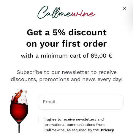
Skip to content
Describe what you are looking for
Get a 5% discount
on your first order
Ottimo
with a minimum cart of 69,00 €
4,5
/5
2.559
Subscribe to our newsletter to receive
recensioni
discounts, promotions and news every day!
Le nostre recensioni a 4 e 5 stelle.
Clicca qui per leggerle tutte >
Email
Precedente
Successivo
Optional consents to receive communicat
I agree to receive newsletters and
Oggi
promotional communications from
Il catalogo offre moltissime possibilità di scelta tra tanti
Callmewine, as required by the .
Privacy