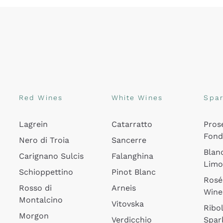
Red Wines
White Wines
Spar
Lagrein
Catarratto
Pros
Fon
Nero di Troia
Sancerre
Blan
Carignano Sulcis
Falanghina
Lim
Schioppettino
Pinot Blanc
Rosé
Rosso di
Arneis
Wine
Montalcino
Vitovska
Ribol
Morgon
Verdicchio
Spar