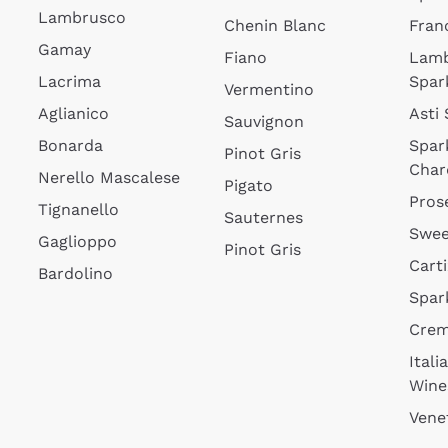
Lambrusco
Chenin Blanc
Fran
Gamay
Fiano
Lam
Lacrima
Spar
Vermentino
Aglianico
Asti
Sauvignon
Bonarda
Spar
Pinot Gris
Char
Nerello Mascalese
Pigato
Pros
Tignanello
Sauternes
Swee
Gaglioppo
Pinot Gris
Cart
Bardolino
Spar
Cre
Itali
Wine
Vene