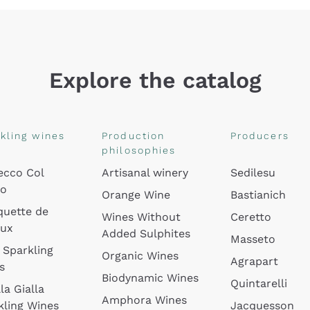
Explore the catalog
kling wines
Production
Producers
philosophies
ecco Col
Artisanal winery
Sedilesu
do
Orange Wine
Bastianich
quette de
Wines Without
Ceretto
oux
Added Sulphites
Masseto
 Sparkling
Organic Wines
Agrapart
s
Biodynamic Wines
Quintarelli
la Gialla
Amphora Wines
kling Wines
Jacquesson