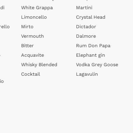
di
White Grappa
Martini
Limoncello
Crystal Head
ello
Mirto
Dictador
Vermouth
Dalmore
Bitter
Rum Don Papa
o
Acquavite
Elephant gin
Whisky Blended
Vodka Grey Goose
Cocktail
Lagavulin
io