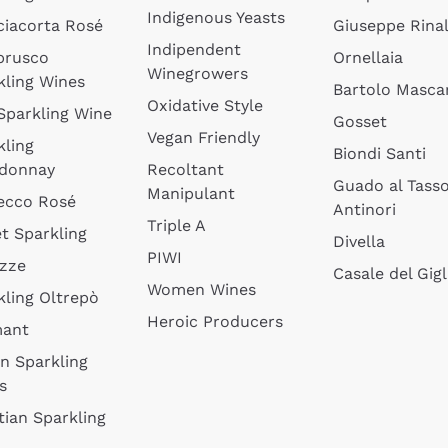
Indigenous Yeasts
ciacorta Rosé
Giuseppe Rinal
Indipendent
brusco
Ornellaia
Winegrowers
kling Wines
Bartolo Mascar
Oxidative Style
 Sparkling Wine
Gosset
Vegan Friendly
kling
Biondi Santi
donnay
Recoltant
Guado al Tass
Manipulant
ecco Rosé
Antinori
Triple A
t Sparkling
Divella
PIWI
izze
Casale del Gigl
Women Wines
kling Oltrepò
Heroic Producers
mant
an Sparkling
s
tian Sparkling