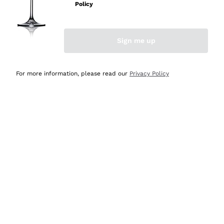
professionalità
Policy
Acquirente verificato
Sign me up
Oggi
Seri affidabili
For more information, please read our
Privacy Policy
Acquirente verificato
Ieri
Il catalogo offre moltissime possibilità di scelta tra tanti
prodotti diversi e con un ampio range di prezzo. Le
indicazioni dei consulenti sono estremamente chiare e
conformi alle caratteristiche dei prodotti acquistati
Acquirente verificato