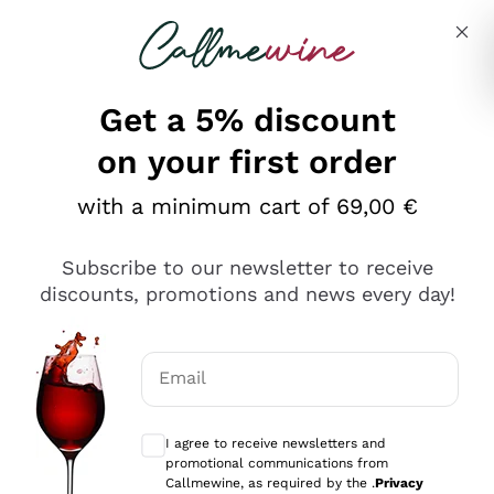
Skip to content
Describe what you are looking for
Get a 5% discount
on your first order
Ottimo
with a minimum cart of 69,00 €
4,5
/5
2.561
Subscribe to our newsletter to receive
recensioni
discounts, promotions and news every day!
Le nostre recensioni a 4 e 5 stelle.
Clicca qui per leggerle tutte >
Email
Precedente
Successivo
Optional consents to receive communicat
I agree to receive newsletters and
Oggi
promotional communications from
Acquisto semplice nelle modalità, gestito con rapidità e
Callmewine, as required by the .
Privacy