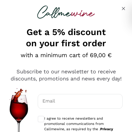
Skip to content
Describe what you are looking for
Get a 5% discount
on your first order
Ottimo
with a minimum cart of 69,00 €
4,5
/5
2.561
Subscribe to our newsletter to receive
recensioni
discounts, promotions and news every day!
Le nostre recensioni a 4 e 5 stelle.
Clicca qui per leggerle tutte >
Email
Precedente
Successivo
Optional consents to receive communicat
I agree to receive newsletters and
Oggi
promotional communications from
Acquisto semplice nelle modalità, gestito con rapidità e
Callmewine, as required by the .
Privacy