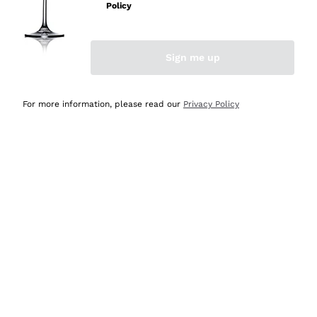
professionalità
Policy
Acquirente verificato
Sign me up
Oggi
Seri affidabili
For more information, please read our
Privacy Policy
Acquirente verificato
Ieri
Il catalogo offre moltissime possibilità di scelta tra tanti
prodotti diversi e con un ampio range di prezzo. Le
indicazioni dei consulenti sono estremamente chiare e
conformi alle caratteristiche dei prodotti acquistati
Acquirente verificato