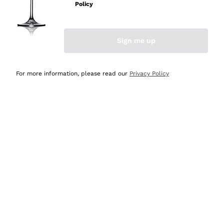
Policy
Acquirente verificato
Sign me up
Ieri
Semplice nell'uso, puntuali e veloci.
For more information, please read our
Privacy Policy
Acquirente verificato
Ieri
Ottima come sempre!
Acquirente verificato
2 Giorni Fa
Buona esperienza
Acquirente verificato