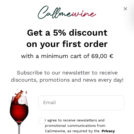
Skip to content
Describe what you are looking for
Get a 5% discount
on your first order
Ottimo
with a minimum cart of 69,00 €
4,5
/5
2.551
Subscribe to our newsletter to receive
recensioni
discounts, promotions and news every day!
Le nostre recensioni a 4 e 5 stelle.
Clicca qui per leggerle tutte >
Email
Precedente
Successivo
Optional consents to receive communicat
I agree to receive newsletters and
Oggi
promotional communications from
Perfetti e attenti al cliente
Callmewine, as required by the .
Privacy