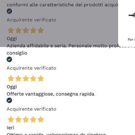
conformi alle caratteristiche dei prodotti acquistati
Acquirente verificato
Oggi
For
Azienda affidabile e seria. Personale molto profession
consiglio
Acquirente verificato
Oggi
Offerte vantaggiose, consegna rapida
Acquirente verificato
Ieri
Ottimo e rapido, un’esperienza da ripetere