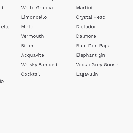
di
White Grappa
Martini
Limoncello
Crystal Head
ello
Mirto
Dictador
Vermouth
Dalmore
Bitter
Rum Don Papa
o
Acquavite
Elephant gin
Whisky Blended
Vodka Grey Goose
Cocktail
Lagavulin
io