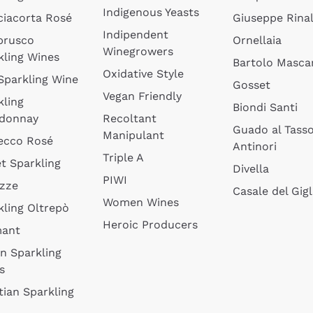
Indigenous Yeasts
ciacorta Rosé
Giuseppe Rinal
Indipendent
brusco
Ornellaia
Winegrowers
kling Wines
Bartolo Mascar
Oxidative Style
 Sparkling Wine
Gosset
Vegan Friendly
kling
Biondi Santi
donnay
Recoltant
Guado al Tass
Manipulant
ecco Rosé
Antinori
Triple A
t Sparkling
Divella
PIWI
izze
Casale del Gigl
Women Wines
kling Oltrepò
Heroic Producers
mant
an Sparkling
s
tian Sparkling