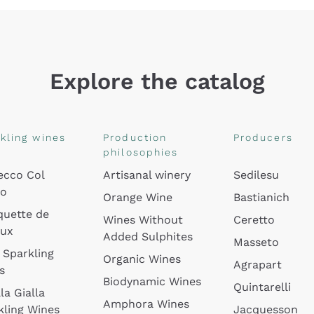
Explore the catalog
kling wines
Production
Producers
philosophies
ecco Col
Artisanal winery
Sedilesu
do
Orange Wine
Bastianich
quette de
Wines Without
Ceretto
oux
Added Sulphites
Masseto
 Sparkling
Organic Wines
Agrapart
s
Biodynamic Wines
Quintarelli
la Gialla
Amphora Wines
kling Wines
Jacquesson