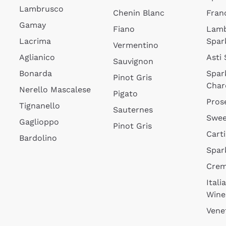
Lambrusco
Chenin Blanc
Fran
Gamay
Fiano
Lam
Lacrima
Spar
Vermentino
Aglianico
Asti
Sauvignon
Bonarda
Spar
Pinot Gris
Char
Nerello Mascalese
Pigato
Pros
Tignanello
Sauternes
Swee
Gaglioppo
Pinot Gris
Cart
Bardolino
Spar
Cre
Itali
Wine
Vene