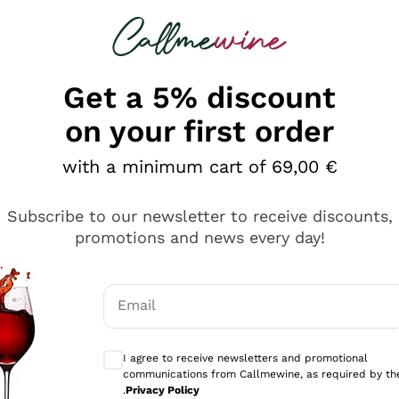
 looking for
Champagne
Sparkling Wines
Al
Get a 5% discount
on your first order
with a minimum cart of 69,00 €
Subscribe to our newsletter to receive discounts,
promotions and news every day!
Email
Optional consents to receive communicati
I agree to receive newsletters and promotional
communications from Callmewine, as required by th
tanti prodotti diversi e con un ampio range di prezzo. Le 
.
Privacy Policy