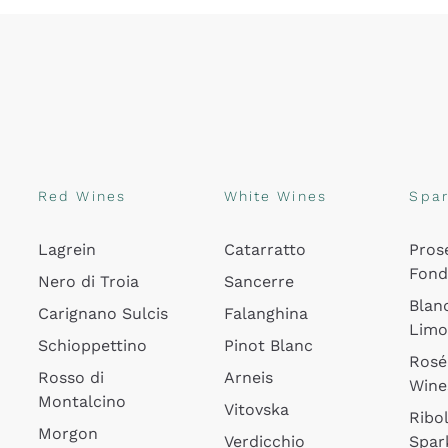
Red Wines
White Wines
Spar
Lagrein
Catarratto
Pros
Fon
Nero di Troia
Sancerre
Blan
Carignano Sulcis
Falanghina
Lim
Schioppettino
Pinot Blanc
Rosé
Rosso di
Arneis
Wine
Montalcino
Vitovska
Ribol
Morgon
Verdicchio
Spar