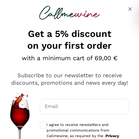
Skip to content
Describe what you are looking for
Get a 5% discount
on your first order
Ottimo
with a minimum cart of 69,00 €
4,5
/5
2.551
Subscribe to our newsletter to receive
recensioni
discounts, promotions and news every day!
Le nostre recensioni a 4 e 5 stelle.
Clicca qui per leggerle tutte >
Email
Precedente
Successivo
Optional consents to receive communicat
I agree to receive newsletters and
Oggi
promotional communications from
Perfetti e attenti al cliente
Callmewine, as required by the .
Privacy