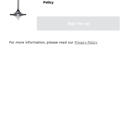
Policy
Acquirente verificato
Sign me up
Ieri
Semplice nell'uso, puntuali e veloci.
For more information, please read our
Privacy Policy
Acquirente verificato
Ieri
Ottima come sempre!
Acquirente verificato
2 Giorni Fa
Buona esperienza
Acquirente verificato