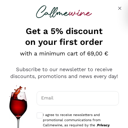
Skip to content
Describe what you are looking for
Get a 5% discount
on your first order
Ottimo
with a minimum cart of 69,00 €
4,5
/5
2.566
Subscribe to our newsletter to receive
recensioni
discounts, promotions and news every day!
Le nostre recensioni a 4 e 5 stelle.
Clicca qui per leggerle tutte >
Email
Precedente
Successivo
Optional consents to receive communicat
I agree to receive newsletters and
Ieri
promotional communications from
Ordine tutto ok, niente da dire a riguardo. Il sito in se
Callmewine, as required by the .
Privacy