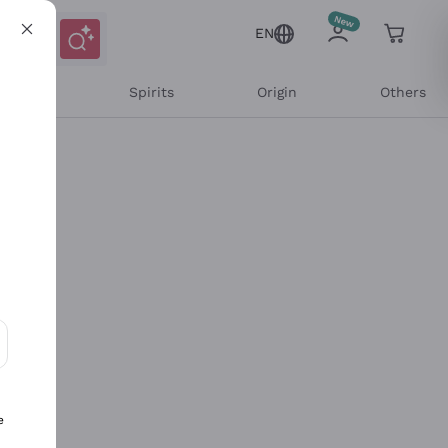
EN
l Wines
Spirits
Origin
Others
ons and personalized offers
e