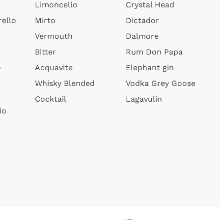
Limoncello
Crystal Head
ello
Mirto
Dictador
Vermouth
Dalmore
Bitter
Rum Don Papa
o
Acquavite
Elephant gin
Whisky Blended
Vodka Grey Goose
Cocktail
Lagavulin
io