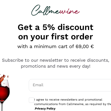
 looking for
Champagne
Sparkling Wines
Al
Get a 5% discount
on your first order
with a minimum cart of 69,00 €
Subscribe to our newsletter to receive discounts,
promotions and news every day!
Email
Optional consents to receive communicati
I agree to receive newsletters and promotional
communications from Callmewine, as required by th
sima
.
Privacy Policy