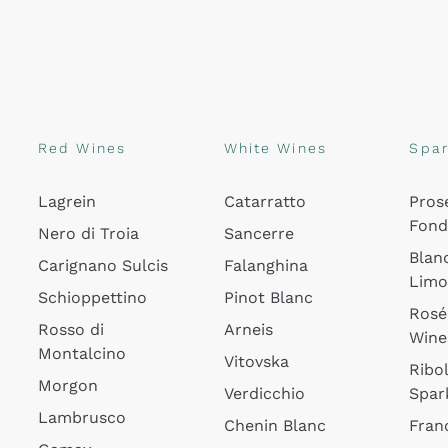
Red Wines
White Wines
Spar
Lagrein
Catarratto
Pros
Fon
Nero di Troia
Sancerre
Blan
Carignano Sulcis
Falanghina
Lim
Schioppettino
Pinot Blanc
Rosé
Rosso di
Arneis
Wine
Montalcino
Vitovska
Ribol
Morgon
Verdicchio
Spar
Lambrusco
Chenin Blanc
Fran