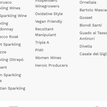
Indipendent
brusco
Ornellaia
Winegrowers
kling Wines
Bartolo Mascar
Oxidative Style
 Sparkling Wine
Gosset
Vegan Friendly
kling
Biondi Santi
donnay
Recoltant
Guado al Tass
Manipulant
ecco Rosé
Antinori
Triple A
t Sparkling
Divella
PIWI
izze
Casale del Gigl
Women Wines
kling Oltrepò
Heroic Producers
mant
an Sparkling
s
tian Sparkling