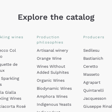
Explore the catalog
kling wines
Production
Producers
philosophies
ecco Col
Artisanal winery
Sedilesu
do
Orange Wine
Bastianich
quette de
Wines Without
Ceretto
oux
Added Sulphites
Masseto
 Sparkling
Organic Wines
Agrapart
s
Biodynamic Wines
Quintarelli
la Gialla
Amphora Wines
kling Wines
Jacquesson
Indigenous Yeasts
ciacorta Rosé
Giuseppe Rinal