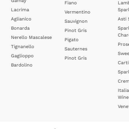
Gamay
Fiano
Lam
Lacrima
Spar
Vermentino
Aglianico
Asti
Sauvignon
Bonarda
Spar
Pinot Gris
Char
Nerello Mascalese
Pigato
Pros
Tignanello
Sauternes
Swee
Gaglioppo
Pinot Gris
Cart
Bardolino
Spar
Cre
Itali
Wine
Vene