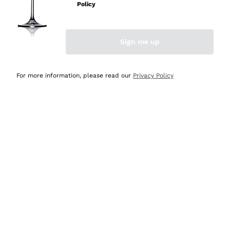
Policy
Acquirente verificato
Sign me up
Ieri
Semplice nell'uso, puntuali e veloci.
For more information, please read our
Privacy Policy
Acquirente verificato
Ieri
Ottima come sempre!
Acquirente verificato
2 Giorni Fa
Buona esperienza
Acquirente verificato