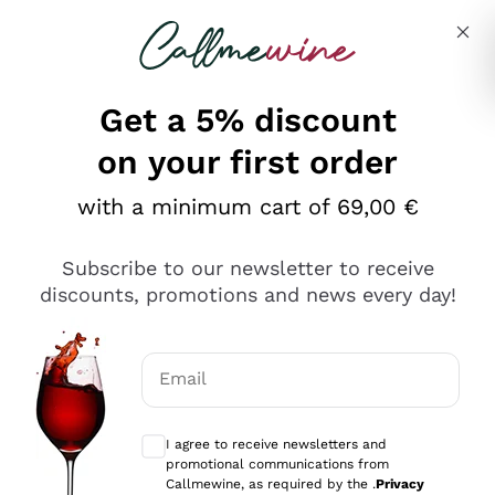
Skip to content
Describe what you are looking for
Get a 5% discount
on your first order
Ottimo
with a minimum cart of 69,00 €
4,5
/5
2.551
Subscribe to our newsletter to receive
recensioni
discounts, promotions and news every day!
Le nostre recensioni a 4 e 5 stelle.
Clicca qui per leggerle tutte >
Email
Precedente
Successivo
Optional consents to receive communicat
I agree to receive newsletters and
Oggi
promotional communications from
Perfetti e attenti al cliente
Callmewine, as required by the .
Privacy