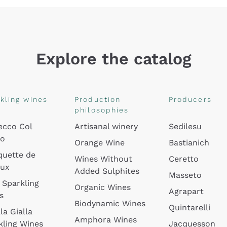
Explore the catalog
kling wines
Production
Producers
philosophies
ecco Col
Artisanal winery
Sedilesu
do
Orange Wine
Bastianich
quette de
Wines Without
Ceretto
oux
Added Sulphites
Masseto
 Sparkling
Organic Wines
Agrapart
s
Biodynamic Wines
Quintarelli
la Gialla
Amphora Wines
kling Wines
Jacquesson