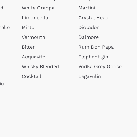
di
White Grappa
Martini
Limoncello
Crystal Head
ello
Mirto
Dictador
Vermouth
Dalmore
Bitter
Rum Don Papa
o
Acquavite
Elephant gin
Whisky Blended
Vodka Grey Goose
Cocktail
Lagavulin
io