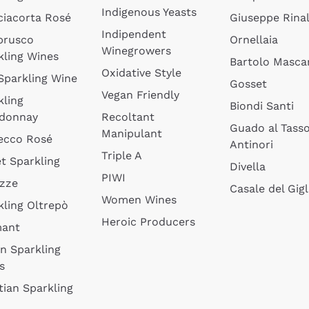
Indigenous Yeasts
ciacorta Rosé
Giuseppe Rinal
Indipendent
brusco
Ornellaia
Winegrowers
kling Wines
Bartolo Mascar
Oxidative Style
 Sparkling Wine
Gosset
Vegan Friendly
kling
Biondi Santi
donnay
Recoltant
Guado al Tass
Manipulant
ecco Rosé
Antinori
Triple A
t Sparkling
Divella
PIWI
izze
Casale del Gigl
Women Wines
kling Oltrepò
Heroic Producers
mant
an Sparkling
s
tian Sparkling