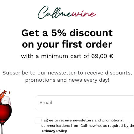
 looking for
Champagne
Sparkling Wines
Al
Get a 5% discount
on your first order
with a minimum cart of 69,00 €
Subscribe to our newsletter to receive discounts,
promotions and news every day!
Email
Optional consents to receive communicati
I agree to receive newsletters and promotional
communications from Callmewine, as required by th
e professionalità
.
Privacy Policy