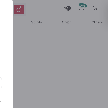
EN
l Wines
Spirits
Origin
Others
ons and personalized offers
e