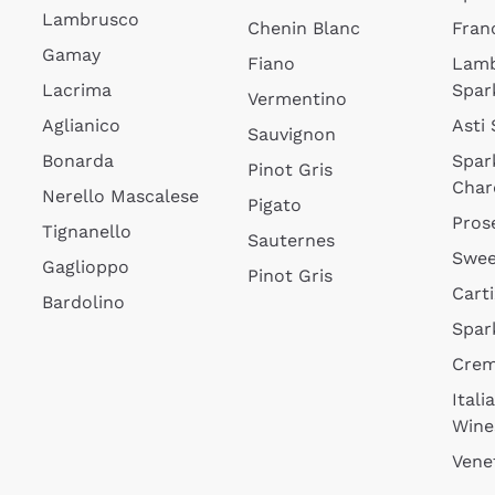
Lambrusco
Chenin Blanc
Fran
Gamay
Fiano
Lam
Lacrima
Spar
Vermentino
Aglianico
Asti
Sauvignon
Bonarda
Spar
Pinot Gris
Char
Nerello Mascalese
Pigato
Pros
Tignanello
Sauternes
Swee
Gaglioppo
Pinot Gris
Cart
Bardolino
Spar
Cre
Itali
Wine
Vene