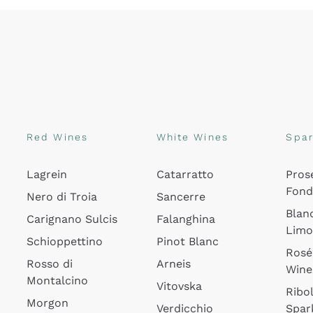
Red Wines
White Wines
Spar
Lagrein
Catarratto
Pros
Fon
Nero di Troia
Sancerre
Blan
Carignano Sulcis
Falanghina
Lim
Schioppettino
Pinot Blanc
Rosé
Rosso di
Arneis
Wine
Montalcino
Vitovska
Ribol
Morgon
Verdicchio
Spar