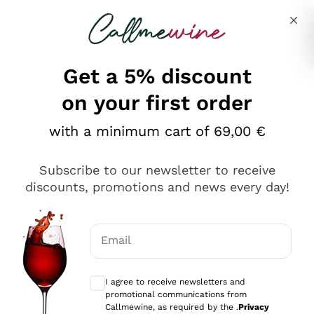
Skip to content
Describe what you are looking for
Get a 5% discount
on your first order
Ottimo
with a minimum cart of 69,00 €
4,5
/5
2.566
Subscribe to our newsletter to receive
recensioni
discounts, promotions and news every day!
Le nostre recensioni a 4 e 5 stelle.
Clicca qui per leggerle tutte >
Email
Precedente
Successivo
Optional consents to receive communicat
I agree to receive newsletters and
Ieri
promotional communications from
Ordine tutto ok, niente da dire a riguardo. Il sito in se
Callmewine, as required by the .
Privacy