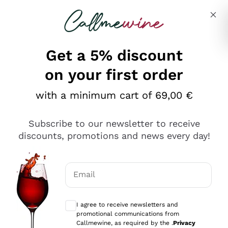
Skip to content
Describe what you are looking for
Get a 5% discount
on your first order
Ottimo
with a minimum cart of 69,00 €
4,5
/5
2.552
Subscribe to our newsletter to receive
recensioni
discounts, promotions and news every day!
Le nostre recensioni a 4 e 5 stelle.
Clicca qui per leggerle tutte >
Email
Precedente
Successivo
Optional consents to receive communicat
I agree to receive newsletters and
Oggi
promotional communications from
Ottima facilità di acquisto sul sito e consegna
Callmewine, as required by the .
Privacy