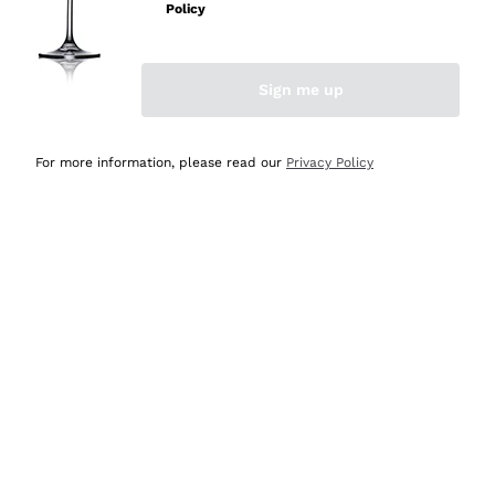
velocissima
Policy
Acquirente verificato
Sign me up
Ieri
Perfetti e attenti al cliente
For more information, please read our
Privacy Policy
Acquirente verificato
Ieri
Semplice nell'uso, puntuali e veloci.
Acquirente verificato
Ieri
Ottima come sempre!