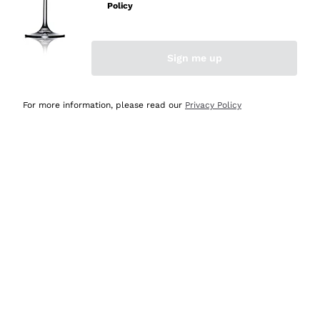
professionalità
Policy
Acquirente verificato
Sign me up
Ieri
Seri affidabili
For more information, please read our
Privacy Policy
Acquirente verificato
Ieri
Il catalogo offre moltissime possibilità di scelta tra tanti
prodotti diversi e con un ampio range di prezzo. Le
indicazioni dei consulenti sono estremamente chiare e
conformi alle caratteristiche dei prodotti acquistati
Acquirente verificato