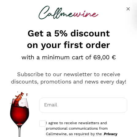
Skip to content
Describe what you are looking for
Get a 5% discount
on your first order
Ottimo
with a minimum cart of 69,00 €
4,5
/5
2.561
Subscribe to our newsletter to receive
recensioni
discounts, promotions and news every day!
Le nostre recensioni a 4 e 5 stelle.
Clicca qui per leggerle tutte >
Email
Precedente
Successivo
Optional consents to receive communicat
I agree to receive newsletters and
Oggi
promotional communications from
Acquisto semplice nelle modalità, gestito con rapidità e
Callmewine, as required by the .
Privacy