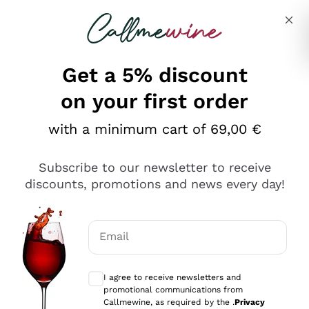
Skip to content
Describe what you are looking for
Get a 5% discount
on your first order
Ottimo
with a minimum cart of 69,00 €
4,5
/5
2.567
Subscribe to our newsletter to receive
recensioni
discounts, promotions and news every day!
Le nostre recensioni a 4 e 5 stelle.
Clicca qui per leggerle tutte >
Email
Precedente
Successivo
Optional consents to receive communicat
I agree to receive newsletters and
Oggi
promotional communications from
Ottimo servizio!
Callmewine, as required by the .
Privacy