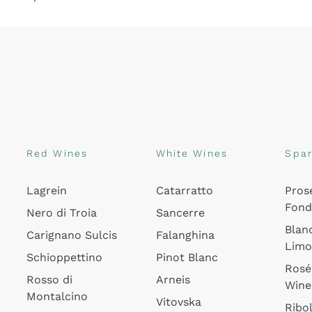
Red Wines
White Wines
Spar
Lagrein
Catarratto
Pros
Fon
Nero di Troia
Sancerre
Blan
Carignano Sulcis
Falanghina
Lim
Schioppettino
Pinot Blanc
Rosé
Rosso di
Arneis
Wine
Montalcino
Vitovska
Ribol