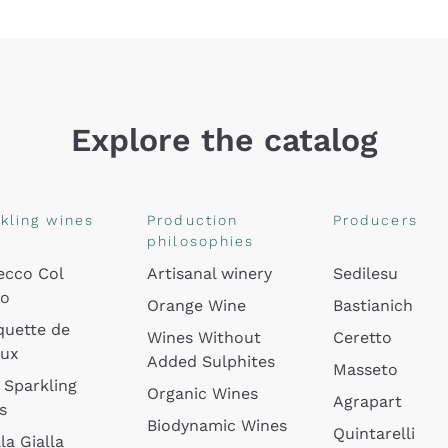
Explore the catalog
kling wines
Production
Producers
philosophies
ecco Col
Artisanal winery
Sedilesu
do
Orange Wine
Bastianich
quette de
Wines Without
Ceretto
oux
Added Sulphites
Masseto
 Sparkling
Organic Wines
Agrapart
s
Biodynamic Wines
Quintarelli
la Gialla