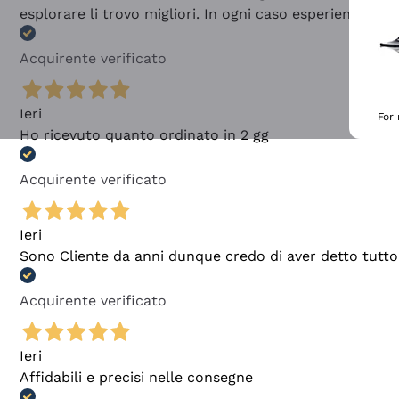
esplorare li trovo migliori. In ogni caso esperienza buo
Acquirente verificato
Ieri
For
Ho ricevuto quanto ordinato in 2 gg
Acquirente verificato
Ieri
Sono Cliente da anni dunque credo di aver detto tutto
Acquirente verificato
Ieri
Affidabili e precisi nelle consegne