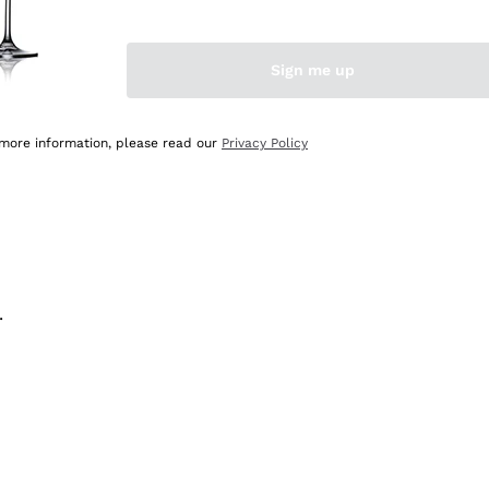
na e lo consiglio! 👍
Sign me up
 more information, please read our
Privacy Policy
.