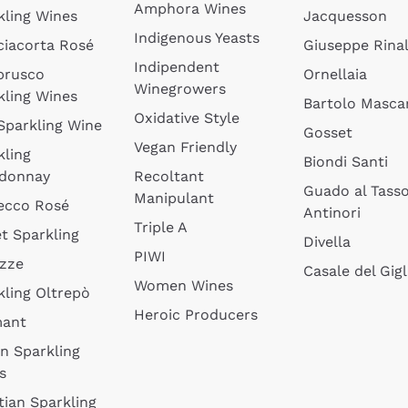
Amphora Wines
kling Wines
Jacquesson
Indigenous Yeasts
ciacorta Rosé
Giuseppe Rinal
Indipendent
brusco
Ornellaia
Winegrowers
kling Wines
Bartolo Mascar
Oxidative Style
 Sparkling Wine
Gosset
Vegan Friendly
kling
Biondi Santi
donnay
Recoltant
Guado al Tass
Manipulant
ecco Rosé
Antinori
Triple A
t Sparkling
Divella
PIWI
izze
Casale del Gigl
Women Wines
kling Oltrepò
Heroic Producers
mant
an Sparkling
s
tian Sparkling