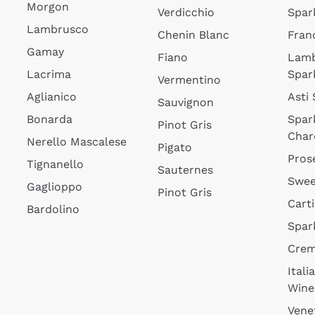
Morgon
Verdicchio
Spar
Lambrusco
Chenin Blanc
Fran
Gamay
Fiano
Lam
Lacrima
Spar
Vermentino
Aglianico
Asti
Sauvignon
Bonarda
Spar
Pinot Gris
Char
Nerello Mascalese
Pigato
Pros
Tignanello
Sauternes
Swee
Gaglioppo
Pinot Gris
Cart
Bardolino
Spar
Cre
Itali
Wine
Vene