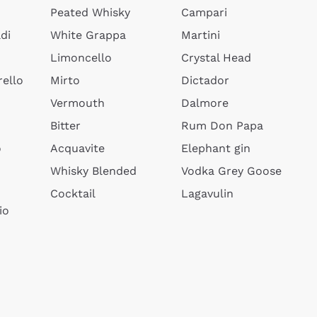
Peated Whisky
Campari
di
White Grappa
Martini
Limoncello
Crystal Head
ello
Mirto
Dictador
Vermouth
Dalmore
Bitter
Rum Don Papa
o
Acquavite
Elephant gin
Whisky Blended
Vodka Grey Goose
Cocktail
Lagavulin
io