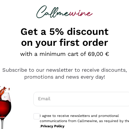
 looking for
Champagne
Sparkling Wines
Al
Get a 5% discount
on your first order
with a minimum cart of 69,00 €
Subscribe to our newsletter to receive discounts,
promotions and news every day!
Email
Optional consents to receive communicati
I agree to receive newsletters and promotional
communications from Callmewine, as required by th
se non è male ma secondo me ci sono alternative che hanno p
.
Privacy Policy