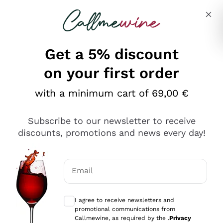
Skip to content
Describe what you are looking for
Get a 5% discount
on your first order
Ottimo
with a minimum cart of 69,00 €
4,5
/5
2.566
Subscribe to our newsletter to receive
recensioni
discounts, promotions and news every day!
Le nostre recensioni a 4 e 5 stelle.
Clicca qui per leggerle tutte >
Email
Precedente
Successivo
Optional consents to receive communicat
I agree to receive newsletters and
Ieri
promotional communications from
Ordine tutto ok, niente da dire a riguardo. Il sito in se
Callmewine, as required by the .
Privacy