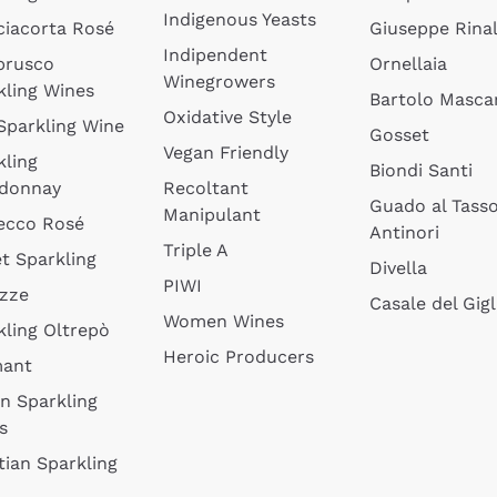
Indigenous Yeasts
ciacorta Rosé
Giuseppe Rinal
Indipendent
brusco
Ornellaia
Winegrowers
kling Wines
Bartolo Mascar
Oxidative Style
 Sparkling Wine
Gosset
Vegan Friendly
kling
Biondi Santi
donnay
Recoltant
Guado al Tass
Manipulant
ecco Rosé
Antinori
Triple A
t Sparkling
Divella
PIWI
izze
Casale del Gigl
Women Wines
kling Oltrepò
Heroic Producers
mant
an Sparkling
s
tian Sparkling