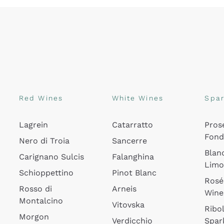
Red Wines
White Wines
Spar
Lagrein
Catarratto
Pros
Fon
Nero di Troia
Sancerre
Blan
Carignano Sulcis
Falanghina
Lim
Schioppettino
Pinot Blanc
Rosé
Rosso di
Arneis
Wine
Montalcino
Vitovska
Ribol
Morgon
Verdicchio
Spar