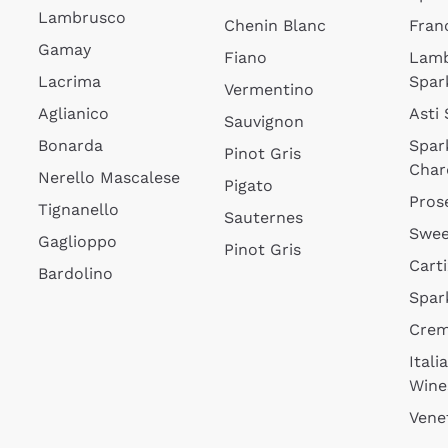
Lambrusco
Chenin Blanc
Fran
Gamay
Fiano
Lam
Lacrima
Spar
Vermentino
Aglianico
Asti
Sauvignon
Bonarda
Spar
Pinot Gris
Char
Nerello Mascalese
Pigato
Pros
Tignanello
Sauternes
Swee
Gaglioppo
Pinot Gris
Cart
Bardolino
Spar
Cre
Itali
Wine
Vene