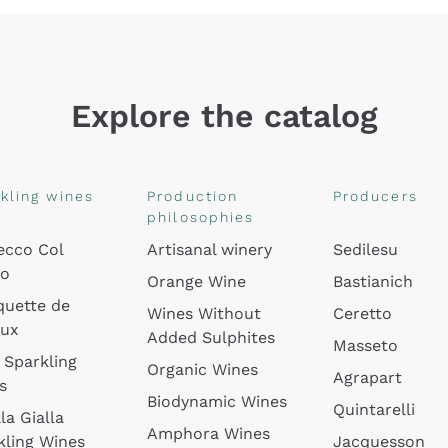
Explore the catalog
kling wines
Production
Producers
philosophies
ecco Col
Artisanal winery
Sedilesu
do
Orange Wine
Bastianich
quette de
Wines Without
Ceretto
oux
Added Sulphites
Masseto
 Sparkling
Organic Wines
Agrapart
s
Biodynamic Wines
Quintarelli
la Gialla
Amphora Wines
kling Wines
Jacquesson