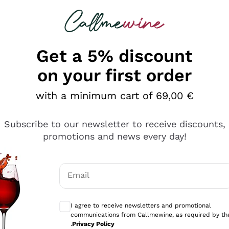
 looking for
Champagne
Sparkling Wines
Al
Get a 5% discount
on your first order
with a minimum cart of 69,00 €
Subscribe to our newsletter to receive discounts,
promotions and news every day!
Email
Optional consents to receive communicati
I agree to receive newsletters and promotional
communications from Callmewine, as required by th
e professionalità
.
Privacy Policy