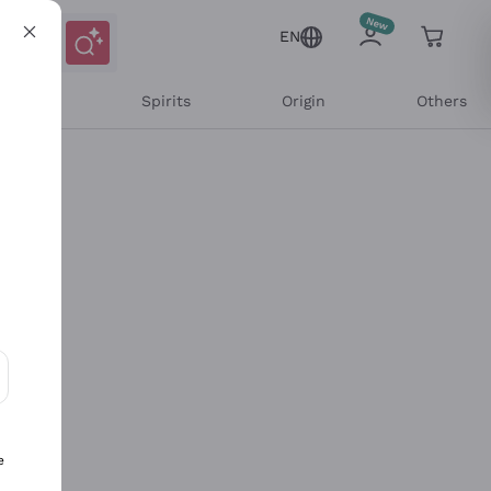
EN
l Wines
Spirits
Origin
Others
ons and personalized offers
e