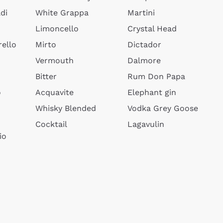
di
White Grappa
Martini
Limoncello
Crystal Head
ello
Mirto
Dictador
Vermouth
Dalmore
Bitter
Rum Don Papa
o
Acquavite
Elephant gin
Whisky Blended
Vodka Grey Goose
Cocktail
Lagavulin
io