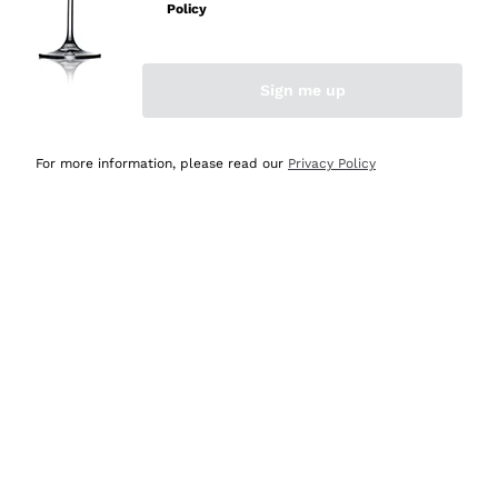
professionalità
Policy
Acquirente verificato
Sign me up
Oggi
Seri affidabili
For more information, please read our
Privacy Policy
Acquirente verificato
Ieri
Il catalogo offre moltissime possibilità di scelta tra tanti
prodotti diversi e con un ampio range di prezzo. Le
indicazioni dei consulenti sono estremamente chiare e
conformi alle caratteristiche dei prodotti acquistati
Acquirente verificato