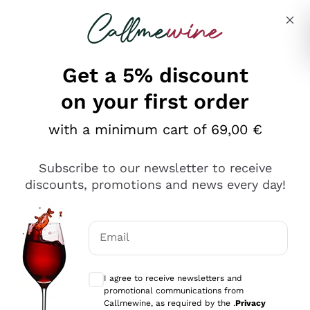
Skip to content
Describe what you are looking for
Get a 5% discount
on your first order
Ottimo
with a minimum cart of 69,00 €
4,5
/5
2.561
Subscribe to our newsletter to receive
recensioni
discounts, promotions and news every day!
Le nostre recensioni a 4 e 5 stelle.
Clicca qui per leggerle tutte >
Email
Precedente
Successivo
Optional consents to receive communicat
I agree to receive newsletters and
Oggi
promotional communications from
Acquisto semplice nelle modalità, gestito con rapidità e
Callmewine, as required by the .
Privacy