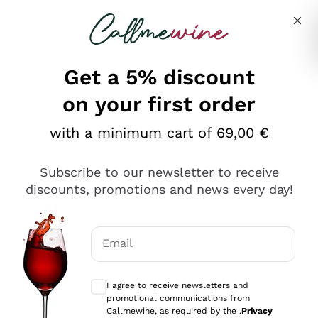
Skip to content
Describe what you are looking for
Get a 5% discount
on your first order
Ottimo
with a minimum cart of 69,00 €
4,5
/5
2.566
Subscribe to our newsletter to receive
recensioni
discounts, promotions and news every day!
Le nostre recensioni a 4 e 5 stelle.
Clicca qui per leggerle tutte >
Email
Precedente
Successivo
Optional consents to receive communicat
I agree to receive newsletters and
Oggi
promotional communications from
Ordine tutto ok, niente da dire a riguardo. Il sito in se
Callmewine, as required by the .
Privacy