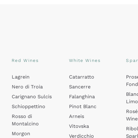
Red Wines
White Wines
Spar
Lagrein
Catarratto
Pros
Fon
Nero di Troia
Sancerre
Blan
Carignano Sulcis
Falanghina
Lim
Schioppettino
Pinot Blanc
Rosé
Rosso di
Arneis
Wine
Montalcino
Vitovska
Ribol
Morgon
Verdicchio
Spar