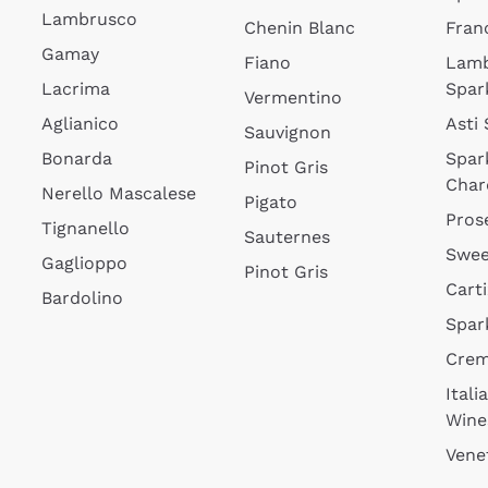
Lambrusco
Chenin Blanc
Fran
Gamay
Fiano
Lam
Lacrima
Spar
Vermentino
Aglianico
Asti
Sauvignon
Bonarda
Spar
Pinot Gris
Char
Nerello Mascalese
Pigato
Pros
Tignanello
Sauternes
Swee
Gaglioppo
Pinot Gris
Cart
Bardolino
Spar
Cre
Itali
Wine
Vene