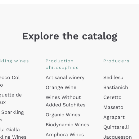
Explore the catalog
kling wines
Production
Producers
philosophies
ecco Col
Artisanal winery
Sedilesu
do
Orange Wine
Bastianich
quette de
Wines Without
Ceretto
oux
Added Sulphites
Masseto
 Sparkling
Organic Wines
Agrapart
s
Biodynamic Wines
Quintarelli
la Gialla
Amphora Wines
kling Wines
Jacquesson