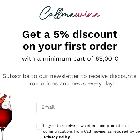
 looking for
Champagne
Sparkling Wines
Al
Get a 5% discount
on your first order
with a minimum cart of 69,00 €
Subscribe to our newsletter to receive discounts,
promotions and news every day!
Email
Optional consents to receive communicati
I agree to receive newsletters and promotional
communications from Callmewine, as required by th
e professionalità
.
Privacy Policy