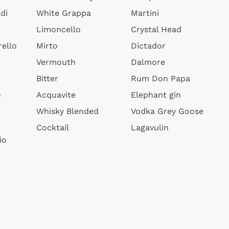
di
White Grappa
Martini
Limoncello
Crystal Head
ello
Mirto
Dictador
Vermouth
Dalmore
Bitter
Rum Don Papa
o
Acquavite
Elephant gin
Whisky Blended
Vodka Grey Goose
Cocktail
Lagavulin
io