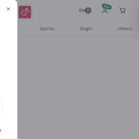
EN
l Wines
Spirits
Origin
Others
ons and personalized offers
e