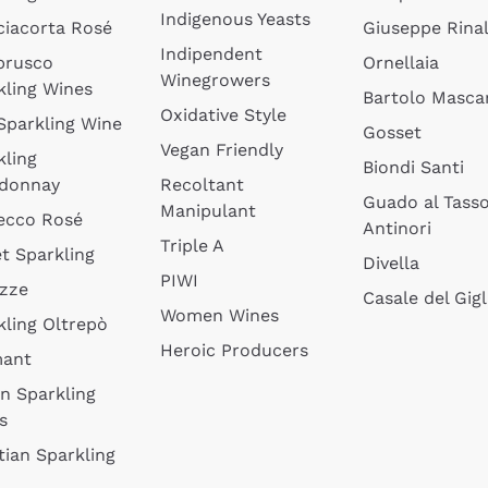
Indigenous Yeasts
ciacorta Rosé
Giuseppe Rinal
Indipendent
brusco
Ornellaia
Winegrowers
kling Wines
Bartolo Mascar
Oxidative Style
 Sparkling Wine
Gosset
Vegan Friendly
kling
Biondi Santi
donnay
Recoltant
Guado al Tass
Manipulant
ecco Rosé
Antinori
Triple A
t Sparkling
Divella
PIWI
izze
Casale del Gigl
Women Wines
kling Oltrepò
Heroic Producers
mant
an Sparkling
s
tian Sparkling