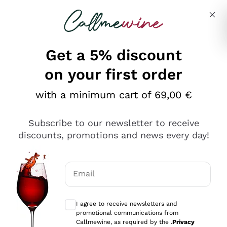
Skip to content
Describe what you are looking for
Get a 5% discount
on your first order
Ottimo
with a minimum cart of 69,00 €
4,5
/5
2.551
Subscribe to our newsletter to receive
recensioni
discounts, promotions and news every day!
Le nostre recensioni a 4 e 5 stelle.
Clicca qui per leggerle tutte >
Email
Precedente
Successivo
Optional consents to receive communicat
I agree to receive newsletters and
Oggi
promotional communications from
Perfetti e attenti al cliente
Callmewine, as required by the .
Privacy