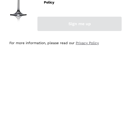
Policy
Acquirente verificato
Sign me up
Ieri
Semplice nell'uso, puntuali e veloci.
For more information, please read our
Privacy Policy
Acquirente verificato
Ieri
Ottima come sempre!
Acquirente verificato
2 Giorni Fa
Buona esperienza
Acquirente verificato