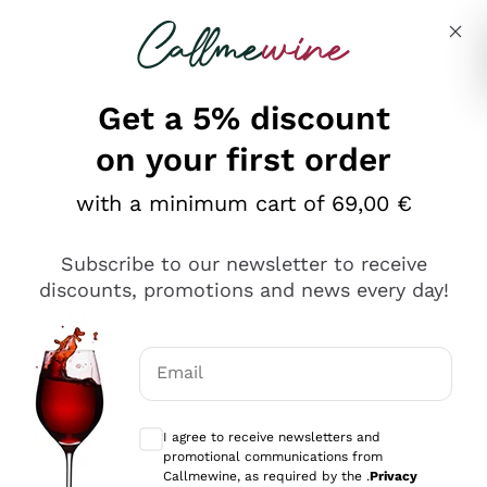
Skip to content
Describe what you are looking for
Get a 5% discount
on your first order
Ottimo
with a minimum cart of 69,00 €
4,5
/5
2.559
Subscribe to our newsletter to receive
recensioni
discounts, promotions and news every day!
Le nostre recensioni a 4 e 5 stelle.
Clicca qui per leggerle tutte >
Email
Precedente
Successivo
Optional consents to receive communicat
I agree to receive newsletters and
Oggi
promotional communications from
Il catalogo offre moltissime possibilità di scelta tra tanti
Callmewine, as required by the .
Privacy