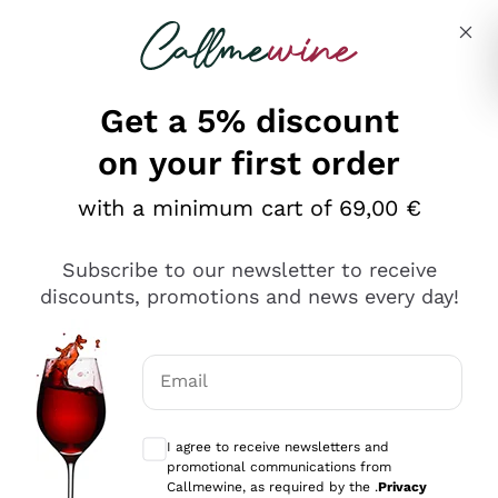
Skip to content
Describe what you are looking for
Get a 5% discount
on your first order
Ottimo
with a minimum cart of 69,00 €
4,5
/5
2.566
Subscribe to our newsletter to receive
recensioni
discounts, promotions and news every day!
Le nostre recensioni a 4 e 5 stelle.
Clicca qui per leggerle tutte >
Email
Precedente
Successivo
Optional consents to receive communicat
I agree to receive newsletters and
Oggi
promotional communications from
Ordine tutto ok, niente da dire a riguardo. Il sito in se
Callmewine, as required by the .
Privacy