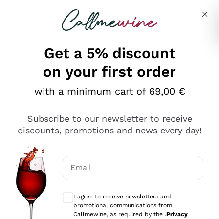
Skip to content
Describe what you are looking for
Get a 5% discount
on your first order
Ottimo
with a minimum cart of 69,00 €
4,5
/5
2.559
Subscribe to our newsletter to receive
recensioni
discounts, promotions and news every day!
Le nostre recensioni a 4 e 5 stelle.
Clicca qui per leggerle tutte >
Email
Precedente
Successivo
Optional consents to receive communicat
I agree to receive newsletters and
Oggi
promotional communications from
Il catalogo offre moltissime possibilità di scelta tra tanti
Callmewine, as required by the .
Privacy