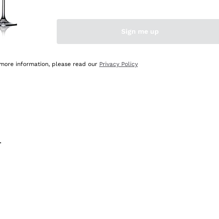
na e lo consiglio! 👍
Sign me up
 more information, please read our
Privacy Policy
.