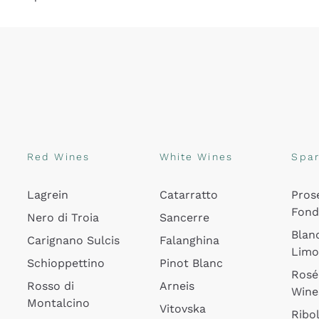
Red Wines
White Wines
Spar
Lagrein
Catarratto
Pros
Fon
Nero di Troia
Sancerre
Blan
Carignano Sulcis
Falanghina
Lim
Schioppettino
Pinot Blanc
Rosé
Rosso di
Arneis
Wine
Montalcino
Vitovska
Ribol