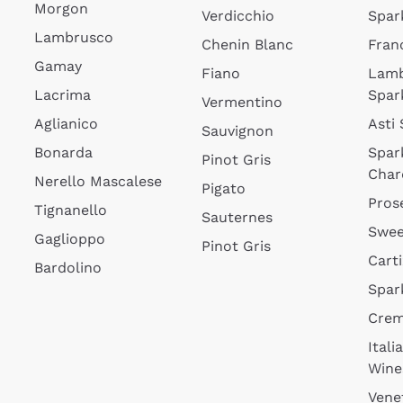
Morgon
Verdicchio
Spar
Lambrusco
Chenin Blanc
Fran
Gamay
Fiano
Lam
Lacrima
Spar
Vermentino
Aglianico
Asti
Sauvignon
Bonarda
Spar
Pinot Gris
Char
Nerello Mascalese
Pigato
Pros
Tignanello
Sauternes
Swee
Gaglioppo
Pinot Gris
Cart
Bardolino
Spar
Cre
Itali
Wine
Vene