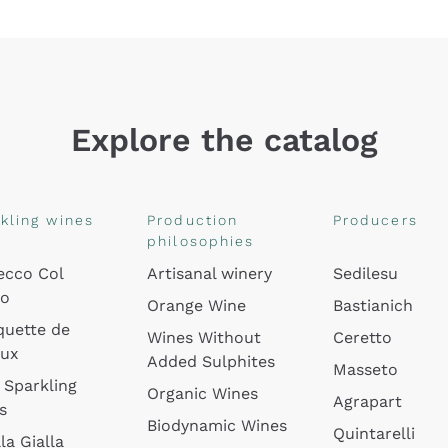
Explore the catalog
kling wines
Production
Producers
philosophies
ecco Col
Artisanal winery
Sedilesu
do
Orange Wine
Bastianich
quette de
Wines Without
Ceretto
oux
Added Sulphites
Masseto
 Sparkling
Organic Wines
Agrapart
s
Biodynamic Wines
Quintarelli
la Gialla