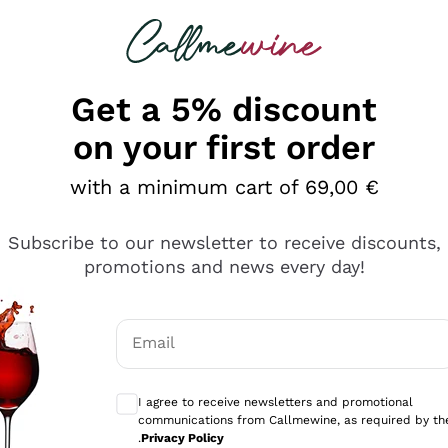
 looking for
Champagne
Sparkling Wines
Al
Get a 5% discount
on your first order
with a minimum cart of 69,00 €
Subscribe to our newsletter to receive discounts,
promotions and news every day!
Email
Optional consents to receive communicati
I agree to receive newsletters and promotional
communications from Callmewine, as required by th
se non è male ma secondo me ci sono alternative che hanno p
.
Privacy Policy