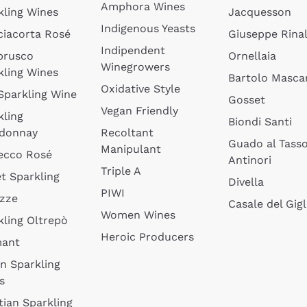
Amphora Wines
kling Wines
Jacquesson
Indigenous Yeasts
ciacorta Rosé
Giuseppe Rinal
Indipendent
brusco
Ornellaia
Winegrowers
kling Wines
Bartolo Mascar
Oxidative Style
 Sparkling Wine
Gosset
Vegan Friendly
kling
Biondi Santi
donnay
Recoltant
Guado al Tass
Manipulant
ecco Rosé
Antinori
Triple A
t Sparkling
Divella
PIWI
izze
Casale del Gigl
Women Wines
kling Oltrepò
Heroic Producers
mant
an Sparkling
s
tian Sparkling