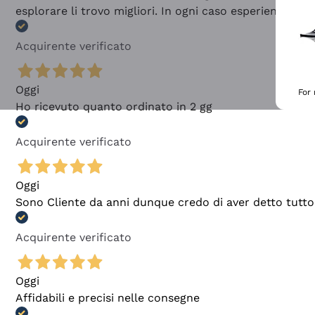
esplorare li trovo migliori. In ogni caso esperienza buo
Acquirente verificato
Oggi
For
Ho ricevuto quanto ordinato in 2 gg
Acquirente verificato
Oggi
Sono Cliente da anni dunque credo di aver detto tutto
Acquirente verificato
Oggi
Affidabili e precisi nelle consegne