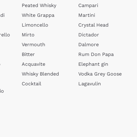
Peated Whisky
Campari
di
White Grappa
Martini
Limoncello
Crystal Head
ello
Mirto
Dictador
Vermouth
Dalmore
Bitter
Rum Don Papa
o
Acquavite
Elephant gin
Whisky Blended
Vodka Grey Goose
Cocktail
Lagavulin
io