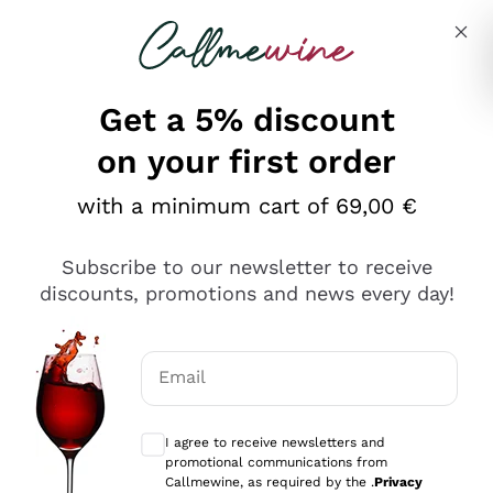
Skip to content
Describe what you are looking for
Get a 5% discount
on your first order
Ottimo
with a minimum cart of 69,00 €
4,5
/5
2.559
Subscribe to our newsletter to receive
recensioni
discounts, promotions and news every day!
Le nostre recensioni a 4 e 5 stelle.
Clicca qui per leggerle tutte >
Email
Precedente
Successivo
Optional consents to receive communicat
I agree to receive newsletters and
Oggi
promotional communications from
Il catalogo offre moltissime possibilità di scelta tra tanti
Callmewine, as required by the .
Privacy