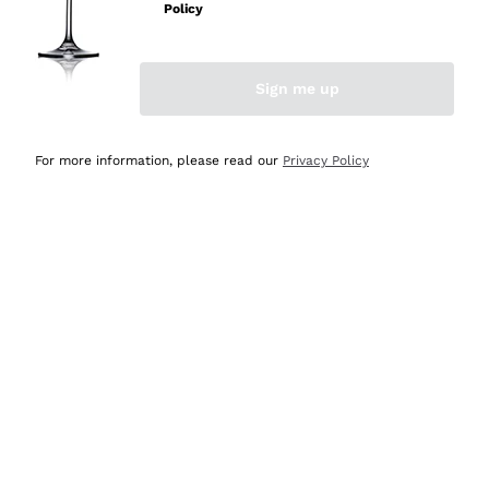
velocissima
Policy
Acquirente verificato
Sign me up
Ieri
Perfetti e attenti al cliente
For more information, please read our
Privacy Policy
Acquirente verificato
Ieri
Semplice nell'uso, puntuali e veloci.
Acquirente verificato
Ieri
Ottima come sempre!