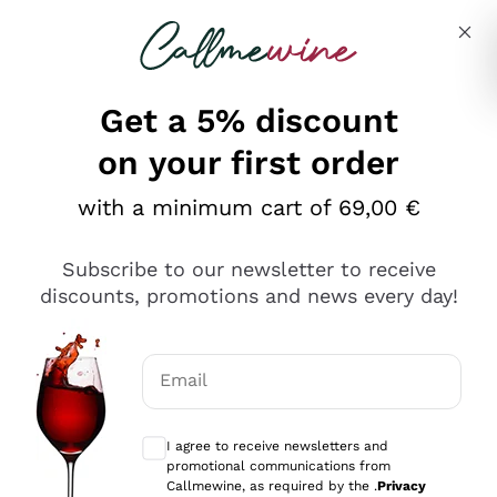
Skip to content
Describe what you are looking for
Get a 5% discount
on your first order
Ottimo
with a minimum cart of 69,00 €
4,5
/5
2.552
Subscribe to our newsletter to receive
recensioni
discounts, promotions and news every day!
Le nostre recensioni a 4 e 5 stelle.
Clicca qui per leggerle tutte >
Email
Precedente
Successivo
Optional consents to receive communicat
I agree to receive newsletters and
Oggi
promotional communications from
Ottima facilità di acquisto sul sito e consegna
Callmewine, as required by the .
Privacy