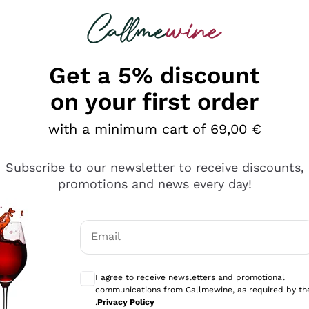
 looking for
Champagne
Sparkling Wines
Al
Get a 5% discount
on your first order
with a minimum cart of 69,00 €
Subscribe to our newsletter to receive discounts,
promotions and news every day!
Email
Optional consents to receive communicati
I agree to receive newsletters and promotional
communications from Callmewine, as required by th
se non è male ma secondo me ci sono alternative che hanno p
.
Privacy Policy