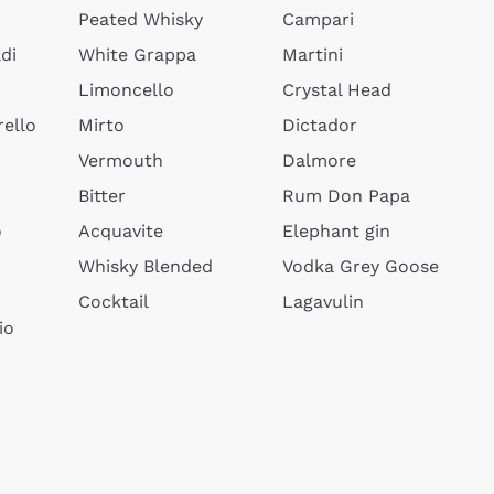
Peated Whisky
Campari
di
White Grappa
Martini
Limoncello
Crystal Head
ello
Mirto
Dictador
Vermouth
Dalmore
Bitter
Rum Don Papa
o
Acquavite
Elephant gin
Whisky Blended
Vodka Grey Goose
Cocktail
Lagavulin
io