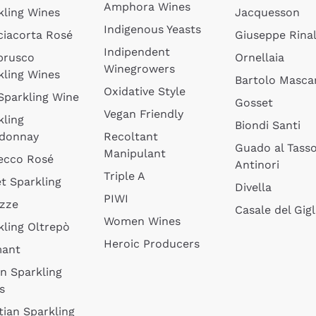
Amphora Wines
kling Wines
Jacquesson
Indigenous Yeasts
ciacorta Rosé
Giuseppe Rinal
Indipendent
brusco
Ornellaia
Winegrowers
kling Wines
Bartolo Mascar
Oxidative Style
 Sparkling Wine
Gosset
Vegan Friendly
kling
Biondi Santi
donnay
Recoltant
Guado al Tass
Manipulant
ecco Rosé
Antinori
Triple A
t Sparkling
Divella
PIWI
izze
Casale del Gigl
Women Wines
kling Oltrepò
Heroic Producers
mant
an Sparkling
s
tian Sparkling