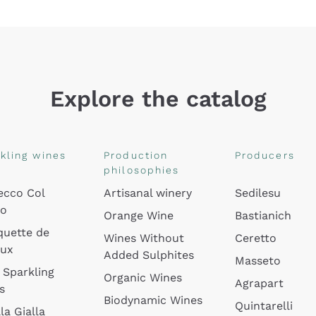
Explore the catalog
kling wines
Production
Producers
philosophies
ecco Col
Artisanal winery
Sedilesu
do
Orange Wine
Bastianich
quette de
Wines Without
Ceretto
oux
Added Sulphites
Masseto
 Sparkling
Organic Wines
Agrapart
s
Biodynamic Wines
Quintarelli
la Gialla