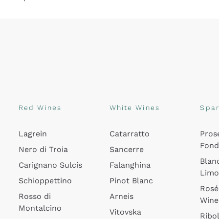
Red Wines
White Wines
Spar
Lagrein
Catarratto
Pros
Fon
Nero di Troia
Sancerre
Blan
Carignano Sulcis
Falanghina
Lim
Schioppettino
Pinot Blanc
Rosé
Rosso di
Arneis
Wine
Montalcino
Vitovska
Ribol