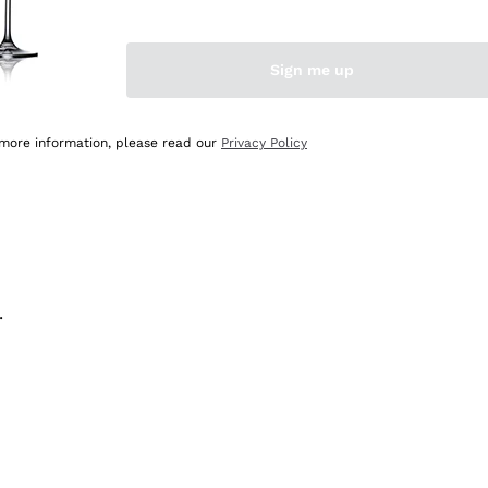
na e lo consiglio! 👍
Sign me up
 more information, please read our
Privacy Policy
.