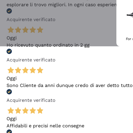
esplorare li trovo migliori. In ogni caso esperienza buo
Acquirente verificato
Oggi
For
Ho ricevuto quanto ordinato in 2 gg
Acquirente verificato
Oggi
Sono Cliente da anni dunque credo di aver detto tutto
Acquirente verificato
Oggi
Affidabili e precisi nelle consegne