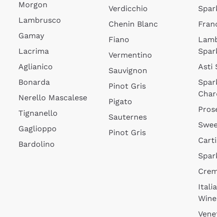
Morgon
Verdicchio
Spar
Lambrusco
Chenin Blanc
Fran
Gamay
Fiano
Lam
Lacrima
Spar
Vermentino
Aglianico
Asti
Sauvignon
Bonarda
Spar
Pinot Gris
Char
Nerello Mascalese
Pigato
Pros
Tignanello
Sauternes
Swee
Gaglioppo
Pinot Gris
Cart
Bardolino
Spar
Cre
Itali
Wine
Vene