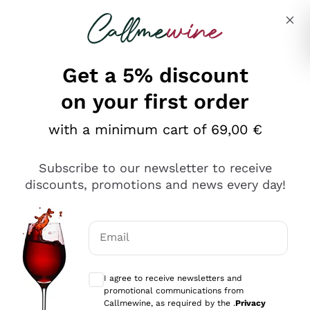
Skip to content
Describe what you are looking for
Get a 5% discount
on your first order
Ottimo
with a minimum cart of 69,00 €
4,5
/5
2.552
Subscribe to our newsletter to receive
recensioni
discounts, promotions and news every day!
Le nostre recensioni a 4 e 5 stelle.
Clicca qui per leggerle tutte >
Email
Precedente
Successivo
Optional consents to receive communicat
I agree to receive newsletters and
Oggi
promotional communications from
Ottima facilità di acquisto sul sito e consegna
Callmewine, as required by the .
Privacy