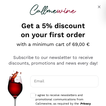
Skip to content
Describe what you are looking for
Get a 5% discount
on your first order
Ottimo
with a minimum cart of 69,00 €
4,5
/5
2.552
Subscribe to our newsletter to receive
recensioni
discounts, promotions and news every day!
Le nostre recensioni a 4 e 5 stelle.
Clicca qui per leggerle tutte >
Email
Precedente
Successivo
Optional consents to receive communicat
I agree to receive newsletters and
Oggi
promotional communications from
Ottima facilità di acquisto sul sito e consegna
Callmewine, as required by the .
Privacy