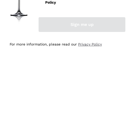
velocissima
Policy
Acquirente verificato
Sign me up
Ieri
Perfetti e attenti al cliente
For more information, please read our
Privacy Policy
Acquirente verificato
Ieri
Semplice nell'uso, puntuali e veloci.
Acquirente verificato
Ieri
Ottima come sempre!