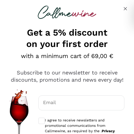
Skip to content
Describe what you are looking for
Get a 5% discount
on your first order
Ottimo
with a minimum cart of 69,00 €
4,5
/5
2.566
Subscribe to our newsletter to receive
recensioni
discounts, promotions and news every day!
Le nostre recensioni a 4 e 5 stelle.
Clicca qui per leggerle tutte >
Email
Precedente
Successivo
Optional consents to receive communicat
I agree to receive newsletters and
Oggi
promotional communications from
Ordine tutto ok, niente da dire a riguardo. Il sito in se
Callmewine, as required by the .
Privacy