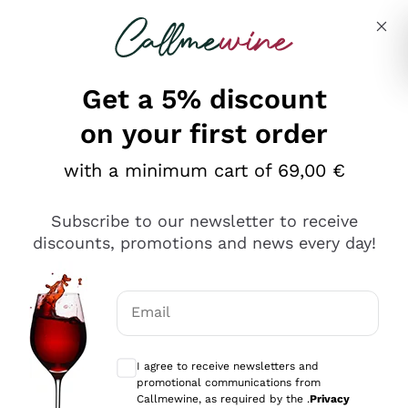
Skip to content
Describe what you are looking for
Get a 5% discount
on your first order
Ottimo
with a minimum cart of 69,00 €
4,5
/5
2.559
Subscribe to our newsletter to receive
recensioni
discounts, promotions and news every day!
Le nostre recensioni a 4 e 5 stelle.
Clicca qui per leggerle tutte >
Email
Precedente
Successivo
Optional consents to receive communicat
I agree to receive newsletters and
Oggi
promotional communications from
Il catalogo offre moltissime possibilità di scelta tra tanti
Callmewine, as required by the .
Privacy