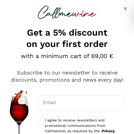
Skip to content
Describe what you are looking for
Get a 5% discount
on your first order
Ottimo
with a minimum cart of 69,00 €
4,5
/5
2.561
Subscribe to our newsletter to receive
recensioni
discounts, promotions and news every day!
Le nostre recensioni a 4 e 5 stelle.
Clicca qui per leggerle tutte >
Email
Precedente
Successivo
Optional consents to receive communicat
I agree to receive newsletters and
Oggi
promotional communications from
Acquisto semplice nelle modalità, gestito con rapidità e
Callmewine, as required by the .
Privacy