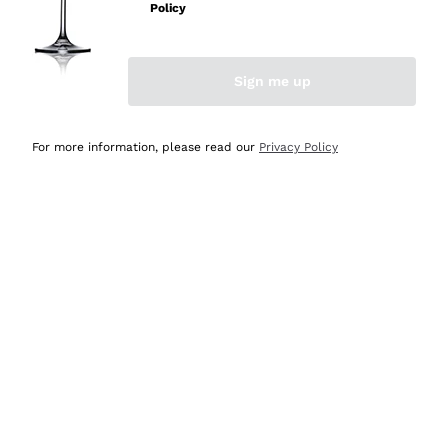
professionalità
Policy
Acquirente verificato
Sign me up
Ieri
Seri affidabili
For more information, please read our
Privacy Policy
Acquirente verificato
Ieri
Il catalogo offre moltissime possibilità di scelta tra tanti
prodotti diversi e con un ampio range di prezzo. Le
indicazioni dei consulenti sono estremamente chiare e
conformi alle caratteristiche dei prodotti acquistati
Acquirente verificato