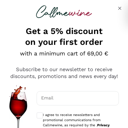
Skip to content
Describe what you are looking for
Get a 5% discount
on your first order
Ottimo
with a minimum cart of 69,00 €
4,5
/5
2.559
Subscribe to our newsletter to receive
recensioni
discounts, promotions and news every day!
Le nostre recensioni a 4 e 5 stelle.
Clicca qui per leggerle tutte >
Email
Precedente
Successivo
Optional consents to receive communicat
I agree to receive newsletters and
Oggi
promotional communications from
Il catalogo offre moltissime possibilità di scelta tra tanti
Callmewine, as required by the .
Privacy