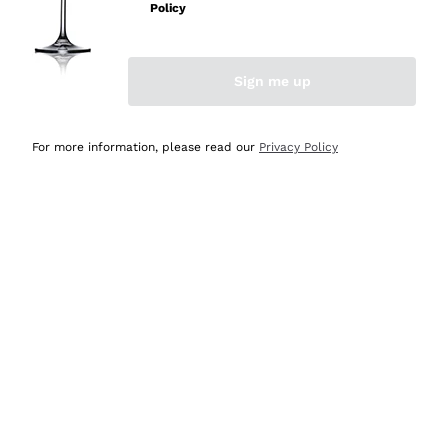
velocissima
Policy
Acquirente verificato
Sign me up
Ieri
Perfetti e attenti al cliente
For more information, please read our
Privacy Policy
Acquirente verificato
2 Giorni Fa
Semplice nell'uso, puntuali e veloci.
Acquirente verificato
2 Giorni Fa
Ottima come sempre!