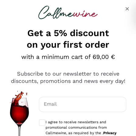
Skip to content
Describe what you are looking for
Get a 5% discount
on your first order
Ottimo
with a minimum cart of 69,00 €
4,5
/5
2.552
Subscribe to our newsletter to receive
recensioni
discounts, promotions and news every day!
Le nostre recensioni a 4 e 5 stelle.
Clicca qui per leggerle tutte >
Email
Precedente
Successivo
Optional consents to receive communicat
I agree to receive newsletters and
Oggi
promotional communications from
Ottima facilità di acquisto sul sito e consegna
Callmewine, as required by the .
Privacy