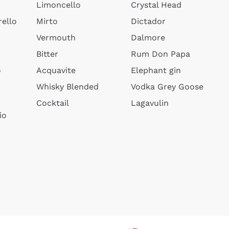
Limoncello
Crystal Head
ello
Mirto
Dictador
Vermouth
Dalmore
Bitter
Rum Don Papa
o
Acquavite
Elephant gin
Whisky Blended
Vodka Grey Goose
Cocktail
Lagavulin
io