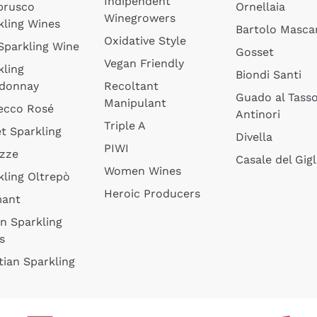
Indipendent
brusco
Ornellaia
Winegrowers
kling Wines
Bartolo Mascar
Oxidative Style
 Sparkling Wine
Gosset
Vegan Friendly
kling
Biondi Santi
donnay
Recoltant
Guado al Tass
Manipulant
ecco Rosé
Antinori
Triple A
t Sparkling
Divella
PIWI
izze
Casale del Gigl
Women Wines
kling Oltrepò
Heroic Producers
mant
an Sparkling
s
tian Sparkling