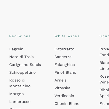
Red Wines
White Wines
Spar
Lagrein
Catarratto
Pros
Fon
Nero di Troia
Sancerre
Blan
Carignano Sulcis
Falanghina
Lim
Schioppettino
Pinot Blanc
Rosé
Rosso di
Arneis
Wine
Montalcino
Vitovska
Ribol
Morgon
Verdicchio
Spar
Lambrusco
Chenin Blanc
Fran