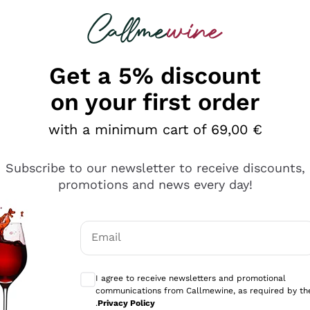
 looking for
Champagne
Sparkling Wines
Al
Get a 5% discount
on your first order
with a minimum cart of 69,00 €
Subscribe to our newsletter to receive discounts,
promotions and news every day!
Email
Optional consents to receive communicati
I agree to receive newsletters and promotional
communications from Callmewine, as required by th
sima
.
Privacy Policy