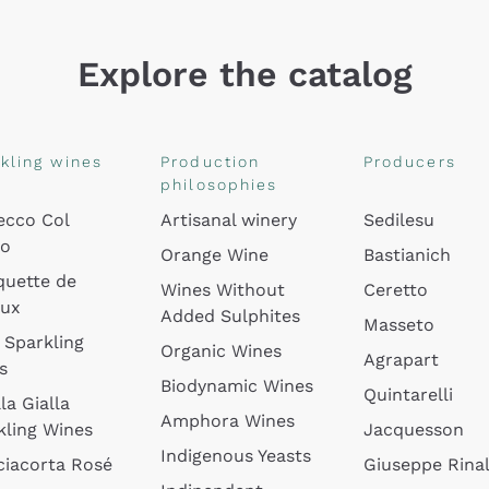
Explore the catalog
kling wines
Production
Producers
philosophies
ecco Col
Artisanal winery
Sedilesu
do
Orange Wine
Bastianich
quette de
Wines Without
Ceretto
oux
Added Sulphites
Masseto
 Sparkling
Organic Wines
Agrapart
s
Biodynamic Wines
Quintarelli
la Gialla
Amphora Wines
kling Wines
Jacquesson
Indigenous Yeasts
ciacorta Rosé
Giuseppe Rinal