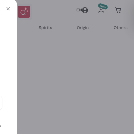
EN
l Wines
Spirits
Origin
Others
ons and personalized offers
e