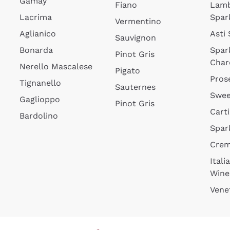
Gamay
Fiano
Lam
Lacrima
Spar
Vermentino
Aglianico
Asti
Sauvignon
Bonarda
Spar
Pinot Gris
Char
Nerello Mascalese
Pigato
Pros
Tignanello
Sauternes
Swee
Gaglioppo
Pinot Gris
Cart
Bardolino
Spar
Cre
Itali
Wine
Vene