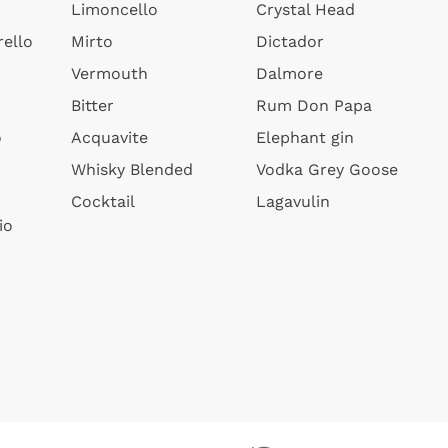
Limoncello
Crystal Head
ello
Mirto
Dictador
Vermouth
Dalmore
Bitter
Rum Don Papa
o
Acquavite
Elephant gin
Whisky Blended
Vodka Grey Goose
Cocktail
Lagavulin
io