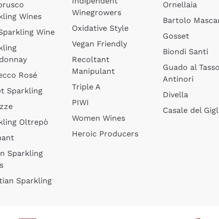
Indipendent
brusco
Ornellaia
Winegrowers
kling Wines
Bartolo Mascar
Oxidative Style
 Sparkling Wine
Gosset
Vegan Friendly
kling
Biondi Santi
donnay
Recoltant
Guado al Tass
Manipulant
ecco Rosé
Antinori
Triple A
t Sparkling
Divella
PIWI
izze
Casale del Gigl
Women Wines
kling Oltrepò
Heroic Producers
mant
an Sparkling
s
tian Sparkling