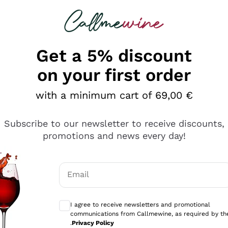
 looking for
Champagne
Sparkling Wines
Al
Get a 5% discount
on your first order
with a minimum cart of 69,00 €
Subscribe to our newsletter to receive discounts,
promotions and news every day!
Email
Optional consents to receive communicati
I agree to receive newsletters and promotional
communications from Callmewine, as required by th
sima
.
Privacy Policy