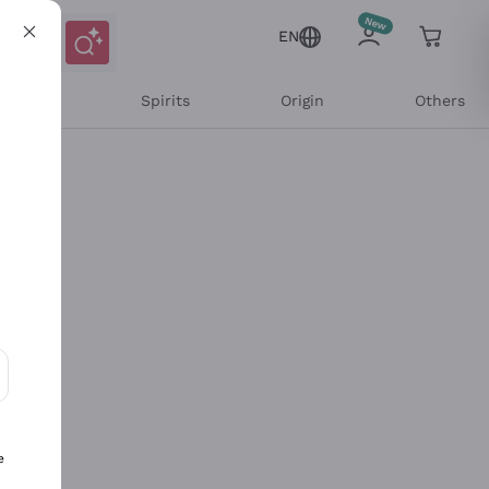
EN
l Wines
Spirits
Origin
Others
ons and personalized offers
e