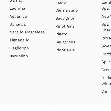
Gamay
Fiano
Lam
Lacrima
Spar
Vermentino
Aglianico
Asti
Sauvignon
Bonarda
Spar
Pinot Gris
Char
Nerello Mascalese
Pigato
Pros
Tignanello
Sauternes
Swee
Gaglioppo
Pinot Gris
Cart
Bardolino
Spar
Cre
Itali
Wine
Vene