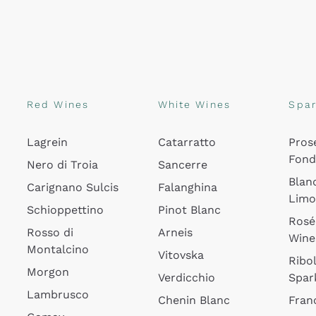
Red Wines
White Wines
Spar
Lagrein
Catarratto
Pros
Fon
Nero di Troia
Sancerre
Blan
Carignano Sulcis
Falanghina
Lim
Schioppettino
Pinot Blanc
Rosé
Rosso di
Arneis
Wine
Montalcino
Vitovska
Ribol
Morgon
Verdicchio
Spar
Lambrusco
Chenin Blanc
Fran