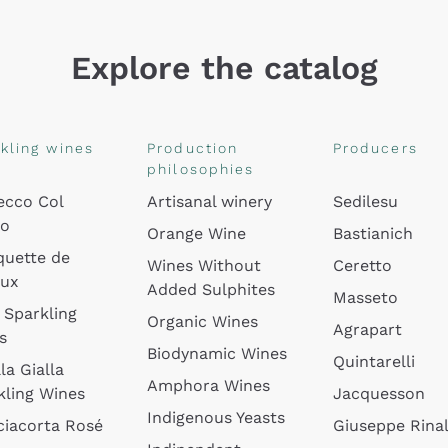
Explore the catalog
kling wines
Production
Producers
philosophies
ecco Col
Artisanal winery
Sedilesu
do
Orange Wine
Bastianich
quette de
Wines Without
Ceretto
oux
Added Sulphites
Masseto
 Sparkling
Organic Wines
Agrapart
s
Biodynamic Wines
Quintarelli
la Gialla
Amphora Wines
kling Wines
Jacquesson
Indigenous Yeasts
ciacorta Rosé
Giuseppe Rinal